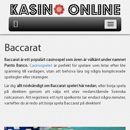
Toggle
navigation
Baccarat
Baccarat är ett populärt casinospel som även är välkänt under namnet
Punto Banco.
Casinospelet
är perfekt för spelare som letar efter lite
spänning till vardagen, utan att behöva lära sig några komplicerade
spelregler eller strategier.
Lär dig
allt nödvändigt om Baccarat spelet här nedan
, eller börja spela
på direkten genom att välja ett utav nedanstående Svenska
nätcasinon. Att registrera ett nytt spelkonto tar endast några minuter,
vartefter du är redo att börja spela Baccarat på direkten!