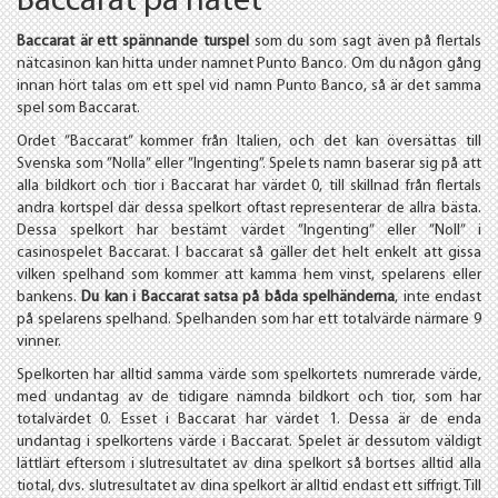
Baccarat på nätet
Baccarat är ett spännande turspel
som du som sagt även på flertals
nätcasinon kan hitta under namnet Punto Banco. Om du någon gång
innan hört talas om ett spel vid namn Punto Banco, så är det samma
spel som Baccarat.
Ordet ”Baccarat” kommer från Italien, och det kan översättas till
Svenska som ”Nolla” eller ”Ingenting”. Spelets namn baserar sig på att
alla bildkort och tior i Baccarat har värdet 0, till skillnad från flertals
andra kortspel där dessa spelkort oftast representerar de allra bästa.
Dessa spelkort har bestämt värdet ”Ingenting” eller ”Noll” i
casinospelet Baccarat. I baccarat så gäller det helt enkelt att gissa
vilken spelhand som kommer att kamma hem vinst, spelarens eller
bankens.
Du kan i Baccarat satsa på båda spelhänderna
, inte endast
på spelarens spelhand. Spelhanden som har ett totalvärde närmare 9
vinner.
Spelkorten har alltid samma värde som spelkortets numrerade värde,
med undantag av de tidigare nämnda bildkort och tior, som har
totalvärdet 0. Esset i Baccarat har värdet 1. Dessa är de enda
undantag i spelkortens värde i Baccarat. Spelet är dessutom väldigt
lättlärt eftersom i slutresultatet av dina spelkort så bortses alltid alla
tiotal, dvs. slutresultatet av dina spelkort är alltid endast ett siffrigt. Till