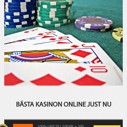
BÄSTA KASINON ONLINE JUST NU
100% UPP TILL 500 KR + 100