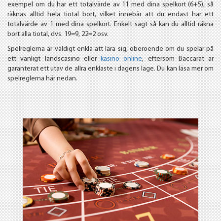
exempel om du har ett totalvärde av 11 med dina spelkort (6+5), så
räknas alltid hela tiotal bort, vilket innebär att du endast har ett
totalvärde av 1 med dina spelkort. Enkelt sagt så kan du alltid räkna
bort alla tiotal, dvs. 19=9, 22=2 osv.
Spelreglerna är väldigt enkla att lära sig, oberoende om du spelar på
ett vanligt landscasino eller
kasino online
, eftersom Baccarat är
garanterat ett utav de allra enklaste i dagens läge. Du kan läsa mer om
spelreglerna här nedan.