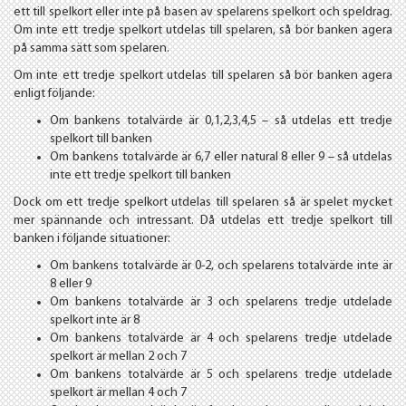
ett till spelkort eller inte på basen av spelarens spelkort och speldrag.
Om inte ett tredje spelkort utdelas till spelaren, så bör banken agera
på samma sätt som spelaren.
Om inte ett tredje spelkort utdelas till spelaren så bör banken agera
enligt följande:
Om bankens totalvärde är 0,1,2,3,4,5 – så utdelas ett tredje
spelkort till banken
Om bankens totalvärde är 6,7 eller natural 8 eller 9 – så utdelas
inte ett tredje spelkort till banken
Dock om ett tredje spelkort utdelas till spelaren så är spelet mycket
mer spännande och intressant. Då utdelas ett tredje spelkort till
banken i följande situationer:
Om bankens totalvärde är 0-2, och spelarens totalvärde inte är
8 eller 9
Om bankens totalvärde är 3 och spelarens tredje utdelade
spelkort inte är 8
Om bankens totalvärde är 4 och spelarens tredje utdelade
spelkort är mellan 2 och 7
Om bankens totalvärde är 5 och spelarens tredje utdelade
spelkort är mellan 4 och 7