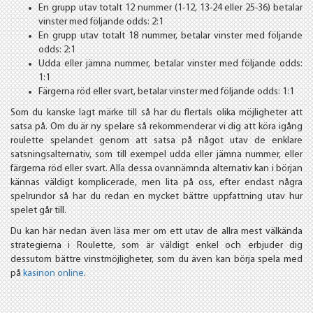
En grupp utav totalt 12 nummer (1-12, 13-24 eller 25-36) betalar
vinster med följande odds: 2:1
En grupp utav totalt 18 nummer, betalar vinster med följande
odds: 2:1
Udda eller jämna nummer, betalar vinster med följande odds:
1:1
Färgerna röd eller svart, betalar vinster med följande odds: 1:1
Som du kanske lagt märke till så har du flertals olika möjligheter att
satsa på. Om du är ny spelare så rekommenderar vi dig att köra igång
roulette spelandet genom att satsa på något utav de enklare
satsningsalternativ, som till exempel udda eller jämna nummer, eller
färgerna röd eller svart. Alla dessa ovannämnda alternativ kan i början
kännas väldigt komplicerade, men lita på oss, efter endast några
spelrundor så har du redan en mycket bättre uppfattning utav hur
spelet går till.
Du kan här nedan även läsa mer om ett utav de allra mest välkända
strategierna i Roulette, som är väldigt enkel och erbjuder dig
dessutom bättre vinstmöjligheter, som du även kan börja spela med
på
kasinon online
.