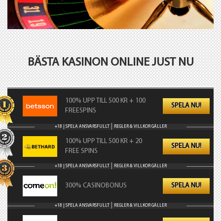
BÄSTA KASINON ONLINE JUST NU
100% UPP TILL 500 KR + 100
SPELA NU!
FREESPINS
|
+18 | SPELA ANSVARSFULLT
REGLER & VILLKOR GÄLLER
100% UPP TILL 500 KR + 20
SPELA NU!
FREE SPINS
|
+18 | SPELA ANSVARSFULLT
REGLER & VILLKOR GÄLLER
300% CASINOBONUS
SPELA NU!
|
+18 | SPELA ANSVARSFULLT
REGLER & VILLKOR GÄLLER