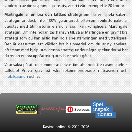
kronor. I Martingale så kammar du i slutändan alltid hem en vinst utav
storleken av din ursprungliga insats, vilket i vårt exempel är 20 kronor.
Martingale är en bra och lättlärd strategi
om du vill spela säkert,
strategin är dock inte 100% garanterad, eftersom roulettehjulet är
utrustat med åtminstone en nolla, som kan komplicera Martingale
strategin. Om inte nollan tas hänsyn till, så är Martingale en grymt bra
strategi som du kan alltid kan höja spelstämningen med ytterligare.
Det är dessutom ett väldigt bra hjälpmedel om du är ny spelare,
eftersom med hjälp utav denna strategi under några spelrundor så har
du redan en bra uppfattning utav hur spelet går till.
Vi är säkra på att du kommer att trivas timtals i roulette casinospelets
sällskap! Prova själv på våra rekommenderade nätcasinon och
mobilcasinon
och se!
Kasino online © 2011-2026