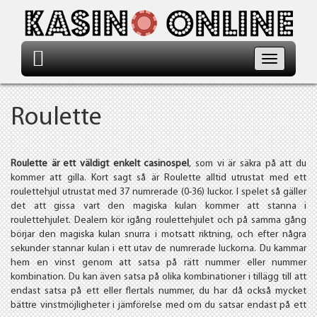
Toggle
navigation
Roulette
Roulette är ett väldigt enkelt casinospel
, som vi är säkra på att du
kommer att gilla. Kort sagt så är Roulette alltid utrustat med ett
roulettehjul utrustat med 37 numrerade (0-36) luckor. I spelet så gäller
det att gissa vart den magiska kulan kommer att stanna i
roulettehjulet. Dealern kör igång roulettehjulet och på samma gång
börjar den magiska kulan snurra i motsatt riktning, och efter några
sekunder stannar kulan i ett utav de numrerade luckorna. Du kammar
hem en vinst genom att satsa på rätt nummer eller nummer
kombination. Du kan även satsa på olika kombinationer i tillägg till att
endast satsa på ett eller flertals nummer, du har då också mycket
bättre vinstmöjligheter i jämförelse med om du satsar endast på ett