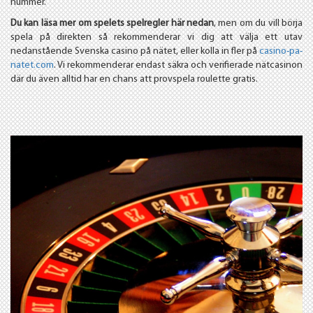
nummer.
Du kan läsa mer om spelets spelregler här nedan
, men om du vill börja
spela på direkten så rekommenderar vi dig att välja ett utav
nedanstående Svenska casino på nätet, eller kolla in fler på
casino-pa-
natet.com
. Vi rekommenderar endast säkra och verifierade nätcasinon
där du även alltid har en chans att provspela roulette gratis.