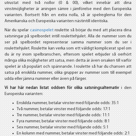
utrustat med två nollor (0 & 00), vilket innebär att dina
vinstmöjligheter är aningen sämre i jämförelse med den Europeiska
varianten. Bortsett från en extra nolla, så är spelreglerna för den
Amerikanska och Europeiska varianten nästintill identiska.
När du spelar
casinospelet
roulette så börjar du med att placera dina
satsningar på spelbordet intill roulettehjulet. Alla de nummer som du
ser på spelbordet representerar samma nummer som du ser i
roulettehjulet. Roulette kan verka som ett väldigt komplicerat spel om
du är ny inom spelbranschen, eftersom spelet erbjuder så oerhört
många olika möjligheter att satsa, men detta är även orsaken till varför
spelet är så populärt och spännande. I roulette så har du chansen att
satsa på enskilda nummer, olika grupper av nummer som till exempel
udda eller jämna nummer eller även på färger.
Vi har här nedan listat oddsen för olika satsningsalternativ
i den
Europeiska varianten:
Enskilda nummer, betalar vinster med följande odds: 35:1
Två nummer, betalar vinster med följande odds: 17:1
Tre nummer, betalar vinster med följande odds: 11:1
Fyra nummer, betalar vinster med följande odds: 8:1
Sex nummer, betalar vinster med följande odds: 5:1
En kolumn med nummer, betalar vinster med följande odds: 2:1